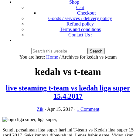
Shop
Cart
Checkout
Goods / services / delivery policy
Refund policy
Terms and conditions
Contact Us :
Show
Search
Search
this
Hide
You are here:
Home
/
Archives for kedah vs t-team
website
Search
kedah vs t-team
live steaming t-team vs kedah liga super
15.4.2017
Zik
·
Apr 15, 2017
·
1 Comment
Sengit persaingan liga super hari ini T-team vs Kedah liga super 15
april 2017. Saksikannya dibawah ini. Lepas habis game. Video akan