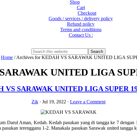
Shop
Cart
Checkout
Goods / services / delivery policy
Refund policy
Terms and conditions
Contact Us :
Show
Search
Search
this
Hide
:
Home
/
Archives for KEDAH VS SARAWAK UNITED LIGA SUPE
website
Search
SARAWAK UNITED LIGA SUPER
 VS SARAWAK UNITED LIGA SUPER 19.
Zik
·
Jul 19, 2022
·
Leave a Comment
adium Darul Aman, Kedah. Kedah pasukan yang di tangga ke 7 dengan 1
n pasukan terengganu 1-2. Manakala pasukan Sarawak united tangga k