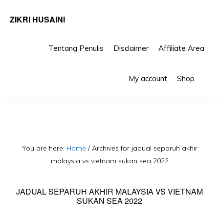
ZIKRI HUSAINI
Tentang Penulis
Disclaimer
Affiliate Area
Skip
Skip
Sho
to
to
My account
Shop
Sea
primary
main
navigation
content
You are here:
Home
/
Archives for jadual separuh akhir
malaysia vs vietnam sukan sea 2022
JADUAL SEPARUH AKHIR MALAYSIA VS VIETNAM
SUKAN SEA 2022