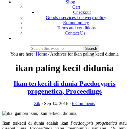
Shop
Cart
Checkout
Goods / services / delivery policy
Refund policy
Terms and conditions
Contact Us :
Show
Search
Search
this
Hide
You are here:
Home
/
Archives for ikan paling kecil didunia
website
Search
ikan paling kecil didunia
Ikan terkecil di dunia Paedocypris
progenetica, Proceedings
Zik
·
Sep 14, 2016
·
6 Comments
Ikan terkecil di dunia adalah ikan
Paedocypris
progenetica
atau
disebut juga
Proceedings
yang mempunyai panjang 7,9 mm.