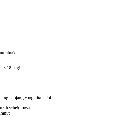
)
enumbra)
– 3.18 pagi.
ling panjang yang kita hafal.
 surah sebelumnya
lumnya