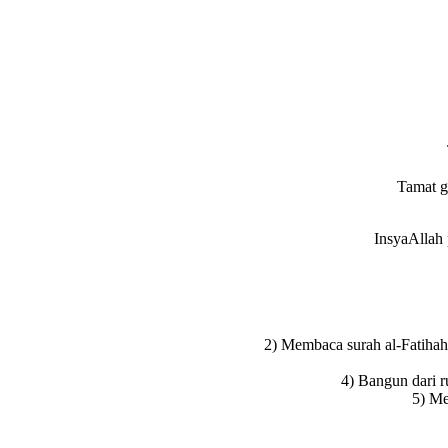
Tamat g
InsyaAllah 
2) Membaca surah al-Fatihah 
4) Bangun dari r
5) Me