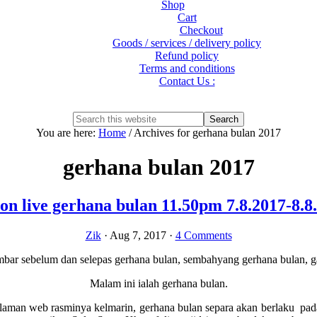
Shop
Cart
Checkout
Goods / services / delivery policy
Refund policy
Terms and conditions
Contact Us :
Show
Search
Search
this
Hide
You are here:
Home
/
Archives for gerhana bulan 2017
website
Search
gerhana bulan 2017
on live gerhana bulan 11.50pm 7.8.2017-8.8
Zik
·
Aug 7, 2017
·
4 Comments
Malam ini ialah gerhana bulan.
laman web rasminya kelmarin,
gerhana bulan
separa akan berlaku pada