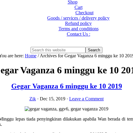
Shop
Cart
Checkout
Goods / services / delivery policy
Refund policy
Terms and conditions
Contact Us :
Show
Search
Search
this
Hide
You are here:
Home
/
Archives for Gegar Vaganza 6 minggu ke 10 201
website
Search
egar Vaganza 6 minggu ke 10 20
Gegar Vaganza 6 minggu ke 10 2019
Zik
·
Dec 15, 2019
·
Leave a Comment
nggu lepas tiada penyingkiran dilakukan apabila Wan berada di tempa
s.