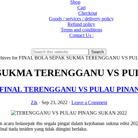
Shop
Cart
Checkout
Goods / services / delivery policy
Refund policy
Terms and conditions
Contact Us :
Show
Search
Search
this
Hide
chives for FINAL BOLA SEPAK SUKMA TERENGGANU VS PUL
website
Search
SUKMA TERENGGANU VS PULA
FINAL TERENGGANU VS PULAU PINANG
Zik
·
Sep 23, 2022
·
Leave a Comment
 acara bolasepak ibu segala pingat dalam kejohanan sukma edisi 2022
final tiada insiden yang tidak diingini berlaku.