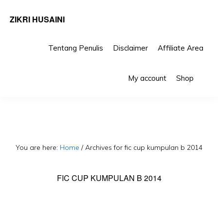
ZIKRI HUSAINI
Tentang Penulis
Disclaimer
Affiliate Area
Skip
Skip
Sho
to
to
My account
Shop
Sea
primary
main
navigation
content
You are here:
Home
/
Archives for fic cup kumpulan b 2014
FIC CUP KUMPULAN B 2014