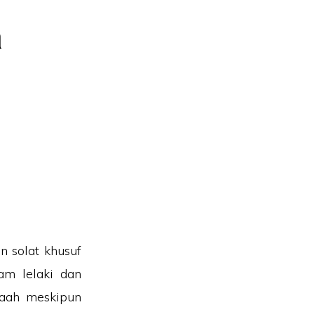
a
n solat khusuf
am lelaki dan
maah meskipun