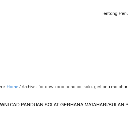
Tentang Penu
Skip
Skip
to
to
primary
main
navigation
content
ere:
Home
/
Archives for download panduan solat gerhana matahari
WNLOAD PANDUAN SOLAT GERHANA MATAHARI/BULAN 