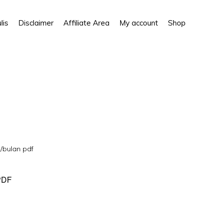
Show
lis
Disclaimer
Affiliate Area
My account
Shop
Search
/bulan pdf
PDF