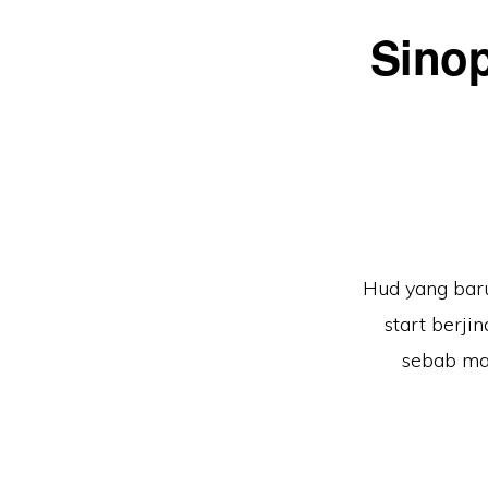
Sinop
Hud yang baru
start berji
sebab mar