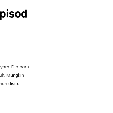
episod
ryam. Dia baru
tuh. Mungkin
an disitu.