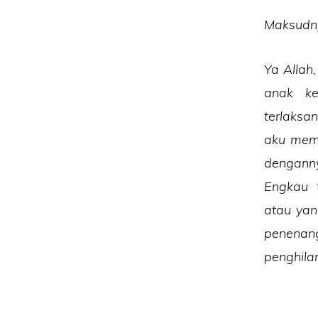
Maksudn
Ya Alla
anak k
terlaks
aku mem
dengann
Engkau 
atau yan
penenan
penghila