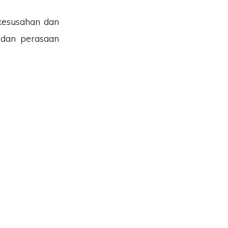
kesusahan dan
 dan perasaan
MPUNG PARIT NO2, JALAN YUSOF, 83610, MUAR, JOHOR.