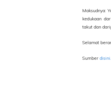
Maksudnya: Y
kedukaan dar
takut dan dar
Selamat bera
Sumber
disini.
Laman Website/ Blog ini didaftarkan dibawah syar