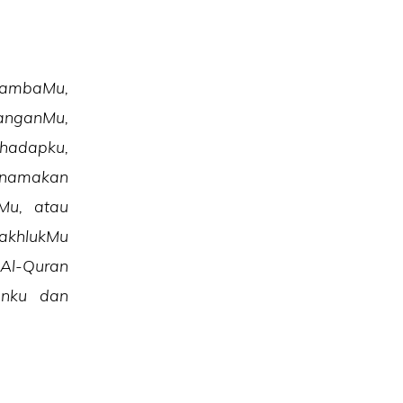
hambaMu,
nganMu,
hadapku,
 namakan
Mu, atau
akhlukMu
 Al-Quran
anku dan