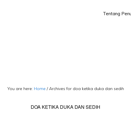
Tentang Penu
Skip
Skip
to
to
primary
main
navigation
content
You are here:
Home
/
Archives for doa ketika duka dan sedih
DOA KETIKA DUKA DAN SEDIH