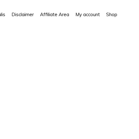
Show
lis
Disclaimer
Affiliate Area
My account
Shop
Search