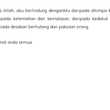
a Allah, aku berlindung denganMu daripada ditimpa 
ipada kelemahan dan kemalasan, daripada kedekut
ipada desakan berhutang dan paksaan orang.
mal anda semua.
ikat ZIKRI TECHNO ENTERPRISE (JR0050749-T) beralamat di POS 157, KA