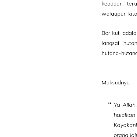
keadaan ter
walaupun kita
Berikut adal
langsai huta
hutang-hutang 
Maksudnya:
Ya Allah
halalka
Kayakan
orang lai