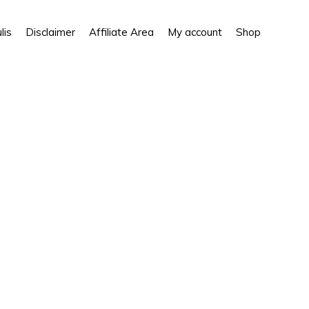
Show
lis
Disclaimer
Affiliate Area
My account
Shop
Search