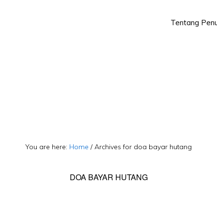
Tentang Penu
Skip
Skip
to
to
primary
main
navigation
content
You are here:
Home
/
Archives for doa bayar hutang
DOA BAYAR HUTANG