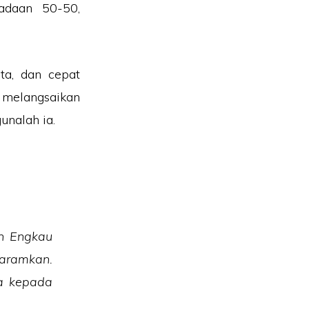
adaan 50-50,
ta, dan cepat
 melangsaikan
unalah ia.
ah Engkau
aramkan.
a kepada