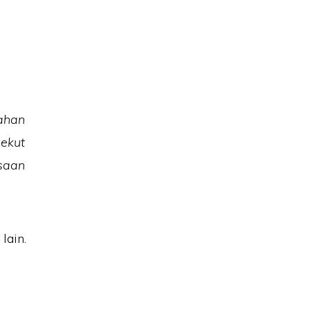
ahan
ekut
saan
lain.