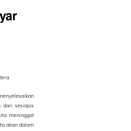
yar
era.
 menyelesaikan
dari sesiapa,
ita meninggal
ita akan dalam