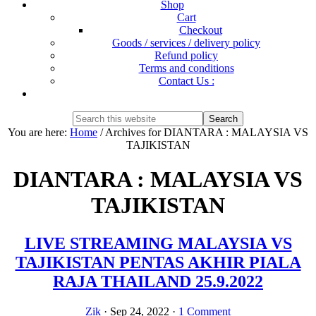
Shop
Cart
Checkout
Goods / services / delivery policy
Refund policy
Terms and conditions
Contact Us :
Show
Search
Search
this
Hide
You are here:
Home
/
Archives for DIANTARA : MALAYSIA VS
website
Search
TAJIKISTAN
DIANTARA : MALAYSIA VS
TAJIKISTAN
LIVE STREAMING MALAYSIA VS
TAJIKISTAN PENTAS AKHIR PIALA
RAJA THAILAND 25.9.2022
Zik
·
Sep 24, 2022
·
1 Comment