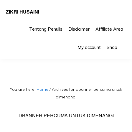
ZIKRI HUSAINI
Tentang Penulis
Disclaimer
Affiliate Area
Skip
Skip
Sho
to
to
My account
Shop
Sea
primary
main
navigation
content
You are here:
Home
/
Archives for dbanner percuma untuk
dimenangi
DBANNER PERCUMA UNTUK DIMENANGI