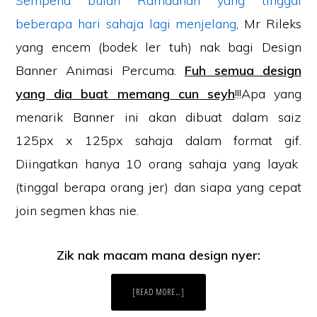
Sempena bulan Ramadhan yang tinggal
beberapa hari sahaja lagi menjelang
, Mr Rileks
yang encem (bodek ler tuh) nak bagi Design
Banner Animasi Percuma.
Fuh semua design
yang dia buat memang cun seyh
!!!Apa yang
menarik Banner ini akan dibuat
dalam saiz
125px x 125px sahaja dalam format gif.
Diingatkan hanya 10 orang sahaja yang layak
(tinggal berapa orang jer) dan siapa yang cepat
join segmen khas nie.
Zik nak macam mana design nyer:
ABOUT
[READ MORE…]
MR
RILEKS
ENCEM