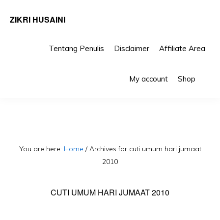
ZIKRI HUSAINI
Tentang Penulis
Disclaimer
Affiliate Area
Skip
Skip
Sho
to
to
My account
Shop
Sea
primary
main
navigation
content
You are here:
Home
/
Archives for cuti umum hari jumaat
2010
CUTI UMUM HARI JUMAAT 2010