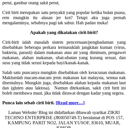
Cirit birit merupakan satu penyakit yang popular ketika bulan puasa,
erm mungkin itu alasan jer kot? Tetapi aku juga pernah
mengalaminya, sebabnya pagi tak sahur. Hah padan muka!
Apakah yang dikatakan cirit-birit?
Cirit-birit ialah masalah sistem pencernaan/penghadaman yang
disebabkan beberapa perkara termasuklah jangkitan kuman (virus,
bakteria, parasit) dalam makanan atau air yang diminum, pengawet
makanan, alahan makanan, ubat-ubatan yang kurang sesuai, dan
susu yang tidak serasi kepada bayi/kanak-kanak.
Salah satu puncanya mungkin disebabkan oleh keracunan makanan.
Maklumlah macam-macam jenis makanan kat malaysia, semua nak
disentalnya. Mungkin juga, disebabkan alahan kepada makanan laut
dan (gluten atau laktosa). Namun ditekankan, sakit cirit birit ini
boleh membawa maut, jika tidak dirawat dengan kadar yang segera.
about
Punca lain sebab cirit birit.
[Read more…]
Cara
Laman Website/ Blog ini didaftarkan dibawah syarikat ZIKRI
untuk
TECHNO ENTERPRISE (JR0050749-T) beralamat di POS 157,
merawat
KAMPUNG PARIT NO2, JALAN YUSOF, 83610, MUAR,
cirit
JOHOR.