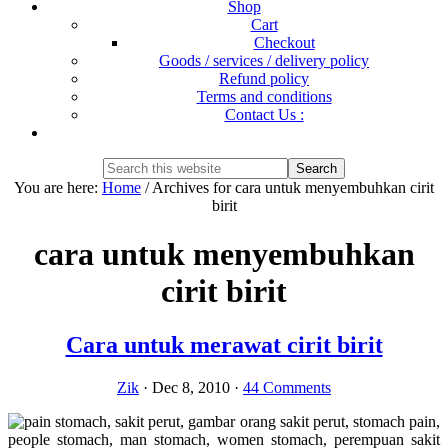
Shop
Cart
Checkout
Goods / services / delivery policy
Refund policy
Terms and conditions
Contact Us :
Show
Search
Search
this
Hide
You are here:
Home
/
Archives for cara untuk menyembuhkan cirit
website
Search
birit
cara untuk menyembuhkan
cirit birit
Cara untuk merawat cirit birit
Zik
·
Dec 8, 2010
·
44 Comments