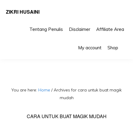
ZIKRI HUSAINI
Tentang Penulis
Disclaimer
Affiliate Area
Skip
Skip
Sho
to
to
My account
Shop
Sea
primary
main
navigation
content
You are here:
Home
/
Archives for cara untuk buat magik
mudah
CARA UNTUK BUAT MAGIK MUDAH