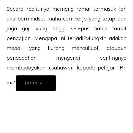
Secara realitinya memang ramai termasuk lah
aku bermindset mahu cari kerja yang tetap dan
juga gaji yang tinggi selepas habis tamat
pengajian. Mengapa ini terjadi?Mungkin adakah
modal yang kurang mencukupi, ataupun
pendedahan mengenai pentingnya
membudayakan usahawan kepada pelajar IPT
ini?
ABOUT
[READ MORE…]
HANYA
2.5
%
LEPASAN
IPTS/A
JADI
USAHAWAN,
APA
KES??
Laman Website/ Blog ini didaftarkan dibawah syarikat ZIKRI TECHNO
ENTERPRISE (JR0050749-T) beralamat di POS 157, KAMPUNG PARIT