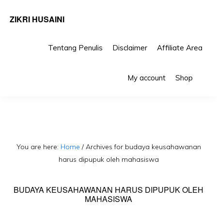
ZIKRI HUSAINI
Tentang Penulis
Disclaimer
Affiliate Area
Skip
Skip
Sho
to
to
My account
Shop
Sea
primary
main
navigation
content
You are here:
Home
/
Archives for budaya keusahawanan
harus dipupuk oleh mahasiswa
BUDAYA KEUSAHAWANAN HARUS DIPUPUK OLEH
MAHASISWA