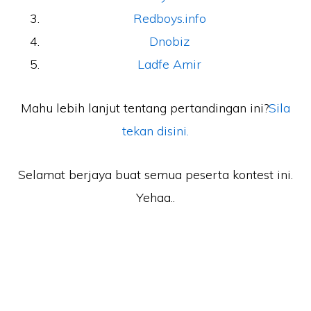
Redboys.info
Dnobiz
Ladfe Amir
Mahu lebih lanjut tentang pertandingan ini?
Sila
tekan disini.
Selamat berjaya buat semua peserta kontest ini.
Yehaa..
Laman Website/ Blog ini didaftarkan dibawah syarikat ZIKRI TECHNO
ENTERPRISE (JR0050749-T) beralamat di POS 157, KAMPUNG PARIT