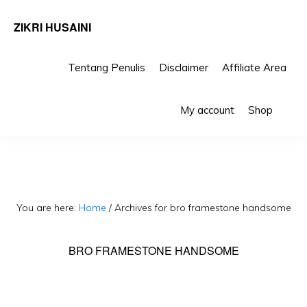
ZIKRI HUSAINI
Tentang Penulis
Disclaimer
Affiliate Area
Skip
Skip
Sho
to
to
My account
Shop
Sea
primary
main
navigation
content
You are here:
Home
/
Archives for bro framestone handsome
BRO FRAMESTONE HANDSOME