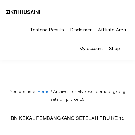
ZIKRI HUSAINI
Tentang Penulis
Disclaimer
Affiliate Area
Skip
Skip
Sho
to
to
My account
Shop
Sea
primary
main
navigation
content
You are here:
Home
/
Archives for BN kekal pembangkang
setelah pru ke 15
BN KEKAL PEMBANGKANG SETELAH PRU KE 15