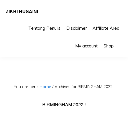
ZIKRI HUSAINI
Tentang Penulis
Disclaimer
Affiliate Area
Skip
Skip
Sho
to
to
My account
Shop
Sea
primary
main
navigation
content
You are here:
Home
/
Archives for BIRMINGHAM 2022!!
BIRMINGHAM 2022!!