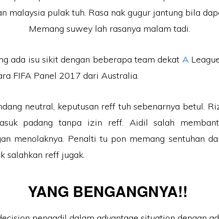
n malaysia pulak tuh. Rasa nak gugur jantung bila dapa
Memang suwey lah rasanya malam tadi.
g ada isu sikit dengan beberapa team dekat
A
League,
ara FIFA Panel 2017 dari Australia.
ndang neutral, keputusan reff tuh sebenarnya betul. R
suk padang tanpa izin reff. Aidil salah memban
gan menolaknya. Penalti tu pon memang sentuhan da
k salahkan reff jugak.
YANG BENGANGNYA!!
ecision pengadil dalam advantage situation dengan add