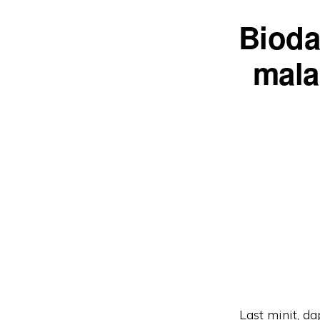
Bioda
mal
Last minit, d