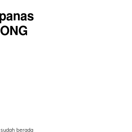
 panas
HONG
a sudah berada