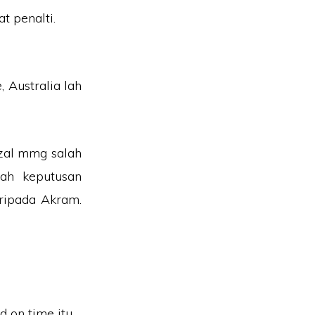
t penalti.
 Australia lah
izal mmg salah
tah keputusan
ripada Akram.
 on time itu