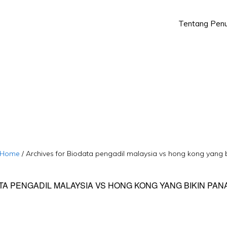
Tentang Penu
Skip
Skip
to
to
primary
main
navigation
content
Home
/
Archives for Biodata pengadil malaysia vs hong kong yang b
TA PENGADIL MALAYSIA VS HONG KONG YANG BIKIN PAN