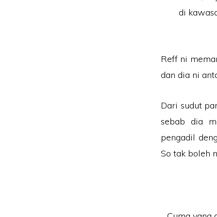
di kawasa
Reff ni meman
dan dia ni ant
Dari sudut pa
sebab dia ma
pengadil den
So tak boleh n
Cuma yang d