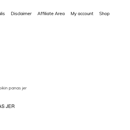
Show
lis
Disclaimer
Affiliate Area
My account
Shop
Search
ikin panas jer
AS JER