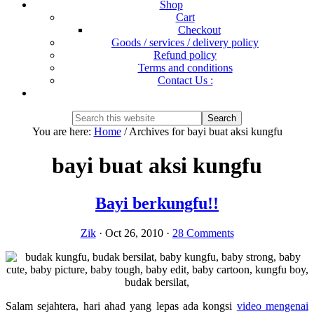
Shop
Cart
Checkout
Goods / services / delivery policy
Refund policy
Terms and conditions
Contact Us :
Show
Search
Search
this
Hide
You are here:
Home
/
Archives for bayi buat aksi kungfu
website
Search
bayi buat aksi kungfu
Bayi berkungfu!!
Zik
·
Oct 26, 2010
·
28 Comments
Salam sejahtera, hari ahad yang lepas ada kongsi
video mengenai