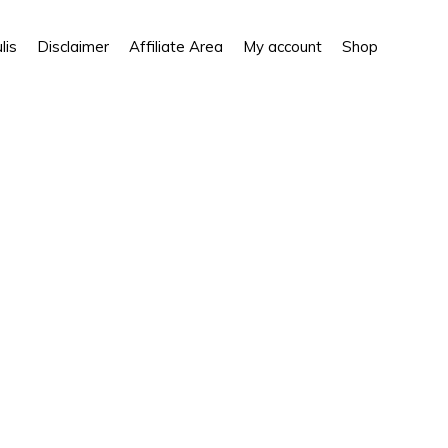
Show
lis
Disclaimer
Affiliate Area
My account
Shop
Search