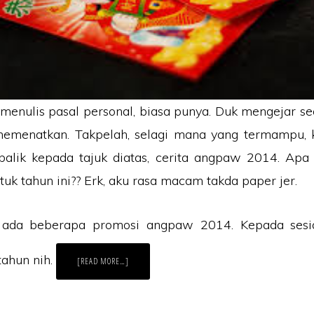
menulis pasal personal, biasa punya. Duk mengejar se
memenatkan. Takpelah, selagi mana yang termampu, 
rbalik kepada tajuk diatas, cerita angpaw 2014. Apa
tuk tahun ini?? Erk, aku rasa macam takda paper jer.
 ada beberapa promosi angpaw 2014. Kepada sesi
tahun nih.
ABOUT
[READ MORE…]
CERITA
MENGENAI
ANGPAW,
2014