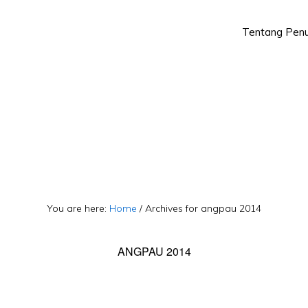
Tentang Penu
Skip
Skip
to
to
primary
main
navigation
content
You are here:
Home
/
Archives for angpau 2014
ANGPAU 2014