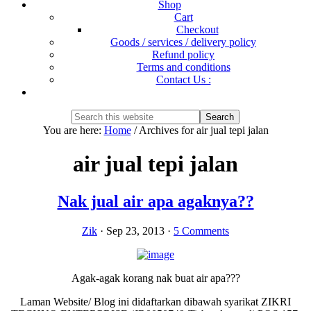
Shop
Cart
Checkout
Goods / services / delivery policy
Refund policy
Terms and conditions
Contact Us :
Show
Search
Search
this
Hide
You are here:
Home
/
Archives for air jual tepi jalan
website
Search
air jual tepi jalan
Nak jual air apa agaknya??
Zik
·
Sep 23, 2013
·
5 Comments
Agak-agak korang nak buat air apa???
Laman Website/ Blog ini didaftarkan dibawah syarikat ZIKRI