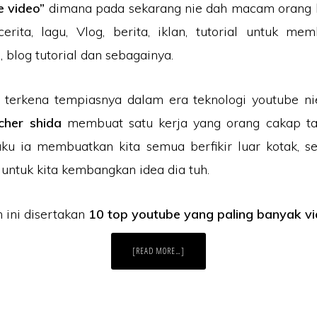
ne video”
dimana pada sekarang nie dah macam orang 
cerita, lagu, Vlog, berita, iklan, tutorial untuk m
blog tutorial dan sebagainya.
 terkena tempiasnya dalam era teknologi youtube ni
cher shida
membuat satu kerja yang orang cakap ta
ku ia membuatkan kita semua berfikir luar kotak, s
n, untuk kita kembangkan idea dia tuh.
ini disertakan
10 top youtube yang paling banyak vi
ABOUT
[READ MORE…]
10
TOP
VIDEO
YOUTUBE
YANG
PALING
BANYAK