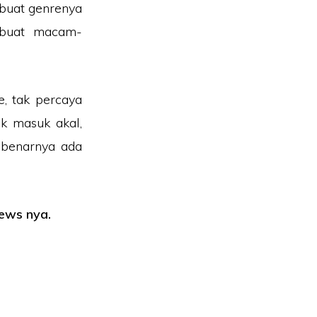
buat genrenya
embuat macam-
e, tak percaya
k masuk akal,
ebenarnya ada
ews nya.