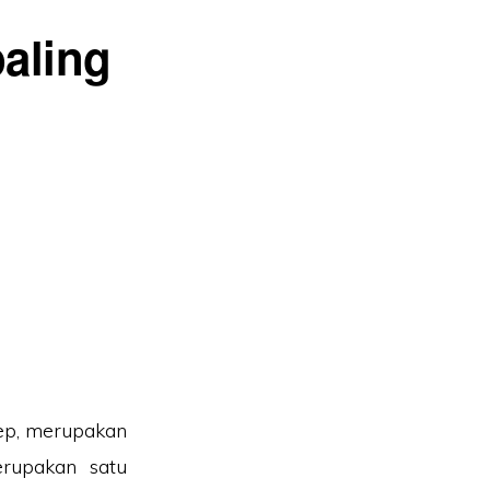
aling
ep, merupakan
erupakan satu