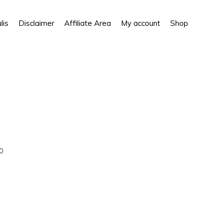
Show
lis
Disclaimer
Affiliate Area
My account
Shop
Search
0