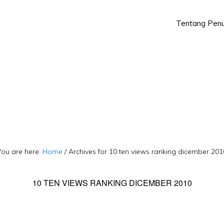
Tentang Penu
Skip
Skip
to
to
primary
main
navigation
content
You are here:
Home
/
Archives for 10 ten views ranking dicember 201
10 TEN VIEWS RANKING DICEMBER 2010