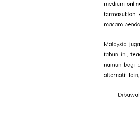
medium”
onli
termasuklah 
macam benda, 
Malaysia juga
tahun ini,
tea
namun bagi a
alternatif lai
Dibawah 