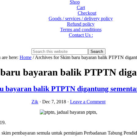
Shop
Cart
Checkout
Goods / services / delivery policy
Refund policy
Terms and conditions
Contact Us :
Show
Search
Search
this
Hide
 are here:
Home
/
Archives for Skim baru bayaran balik PTPTN digan
website
Search
baru bayaran balik PTPTN dig
u bayaran balik PTPTN digantung sementa
Zik
·
Dec 7, 2018
·
Leave a Comment
19.
 skim pembayaran semula untuk peminjam Perbadanan Tabung Pendid