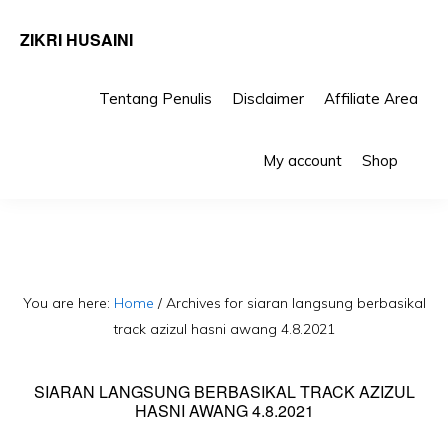
ZIKRI HUSAINI
Tentang Penulis
Disclaimer
Affiliate Area
Skip
Skip
Sho
to
to
My account
Shop
Sea
primary
main
navigation
content
You are here:
Home
/
Archives for siaran langsung berbasikal
track azizul hasni awang 4.8.2021
SIARAN LANGSUNG BERBASIKAL TRACK AZIZUL
HASNI AWANG 4.8.2021