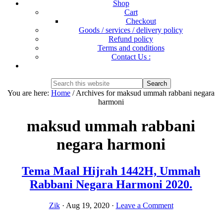
Shop
Cart
Checkout
Goods / services / delivery policy
Refund policy
Terms and conditions
Contact Us :
Show
Search
Search
this
Hide
You are here:
Home
/
Archives for maksud ummah rabbani negara
website
Search
harmoni
maksud ummah rabbani
negara harmoni
Tema Maal Hijrah 1442H, Ummah
Rabbani Negara Harmoni 2020.
Zik
·
Aug 19, 2020
·
Leave a Comment