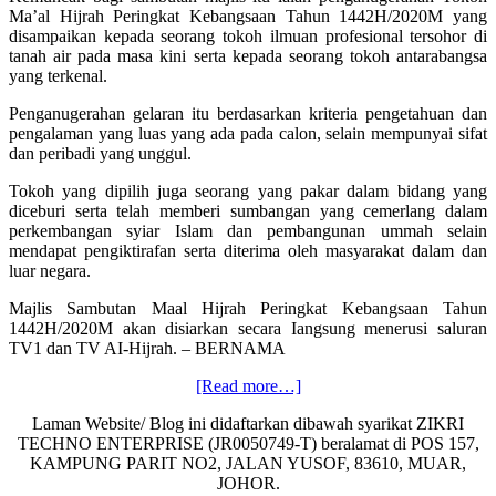
Ma’al Hijrah Peringkat Kebangsaan Tahun 1442H/2020M yang
disampaikan kepada seorang tokoh ilmuan profesional tersohor di
tanah air pada masa kini serta kepada seorang tokoh antarabangsa
yang terkenal.
Penganugerahan gelaran itu berdasarkan kriteria pengetahuan dan
pengalaman yang luas yang ada pada calon, selain mempunyai sifat
dan peribadi yang unggul.
Tokoh yang dipilih juga seorang yang pakar dalam bidang yang
diceburi serta telah memberi sumbangan yang cemerlang dalam
perkembangan syiar Islam dan pembangunan ummah selain
mendapat pengiktirafan serta diterima oleh masyarakat dalam dan
luar negara.
Majlis Sambutan Maal Hijrah Peringkat Kebangsaan Tahun
1442H/2020M akan disiarkan secara Iangsung menerusi saluran
TV1 dan TV AI-Hijrah. – BERNAMA
about
[Read more…]
Tema
Laman Website/ Blog ini didaftarkan dibawah syarikat ZIKRI
Maal
TECHNO ENTERPRISE (JR0050749-T) beralamat di POS 157,
Hijrah
KAMPUNG PARIT NO2, JALAN YUSOF, 83610, MUAR,
1442H,
JOHOR.
Ummah