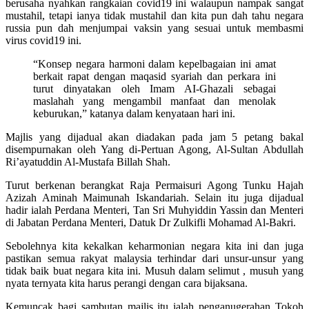
berusaha nyahkan rangkaian covid19 ini walaupun nampak sangat
mustahil, tetapi ianya tidak mustahil dan kita pun dah tahu negara
russia pun dah menjumpai vaksin yang sesuai untuk membasmi
virus covid19 ini.
“Konsep negara harmoni dalam kepelbagaian ini amat
berkait rapat dengan maqasid syariah dan perkara ini
turut dinyatakan oleh Imam AI-Ghazali sebagai
maslahah yang mengambil manfaat dan menolak
keburukan,” katanya dalam kenyataan hari ini.
Majlis yang dijadual akan diadakan pada jam 5 petang bakal
disempurnakan oleh Yang di-Pertuan Agong, Al-Sultan Abdullah
Ri’ayatuddin Al-Mustafa Billah Shah.
Turut berkenan berangkat Raja Permaisuri Agong Tunku Hajah
Azizah Aminah Maimunah Iskandariah. Selain itu juga dijadual
hadir ialah Perdana Menteri, Tan Sri Muhyiddin Yassin dan Menteri
di Jabatan Perdana Menteri, Datuk Dr Zulkifli Mohamad Al-Bakri.
Sebolehnya kita kekalkan keharmonian negara kita ini dan juga
pastikan semua rakyat malaysia terhindar dari unsur-unsur yang
tidak baik buat negara kita ini. Musuh dalam selimut , musuh yang
nyata ternyata kita harus perangi dengan cara bijaksana.
Kemuncak bagi sambutan majlis itu ialah penganugerahan Tokoh