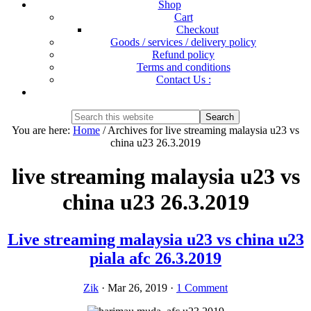
Shop
Cart
Checkout
Goods / services / delivery policy
Refund policy
Terms and conditions
Contact Us :
Show
Search
Search
this
Hide
You are here:
Home
/
Archives for live streaming malaysia u23 vs
website
Search
china u23 26.3.2019
live streaming malaysia u23 vs
china u23 26.3.2019
Live streaming malaysia u23 vs china u23
piala afc 26.3.2019
Zik
·
Mar 26, 2019
·
1 Comment