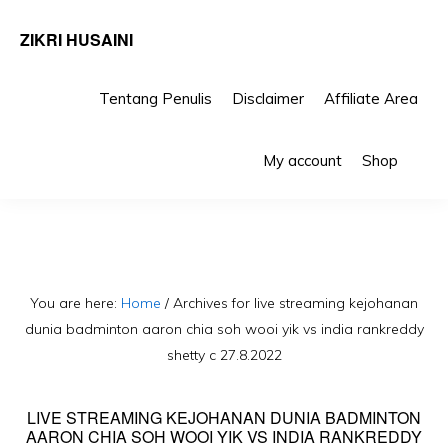
ZIKRI HUSAINI
Tentang Penulis
Disclaimer
Affiliate Area
Skip
Skip
Sho
to
to
My account
Shop
Sea
primary
main
navigation
content
You are here:
Home
/
Archives for live streaming kejohanan
dunia badminton aaron chia soh wooi yik vs india rankreddy
shetty c 27.8.2022
LIVE STREAMING KEJOHANAN DUNIA BADMINTON
AARON CHIA SOH WOOI YIK VS INDIA RANKREDDY