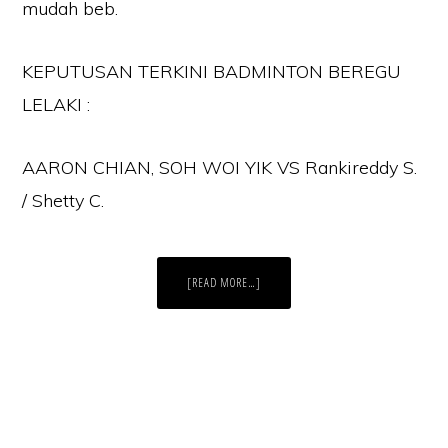
mudah beb.
KEPUTUSAN TERKINI BADMINTON BEREGU
LELAKI :
AARON CHIAN, SOH WOI YIK VS Rankireddy S.
/ Shetty C.
ABOUT
[READ MORE…]
LIVE
STREAMING
AARON
CHIA,
SOH
WOI
YIK
VS
RANKIREDDY
S.
/
SHETTY
Laman Website/ Blog ini didaftarkan dibawah syarikat ZIKRI TECHNO
C.