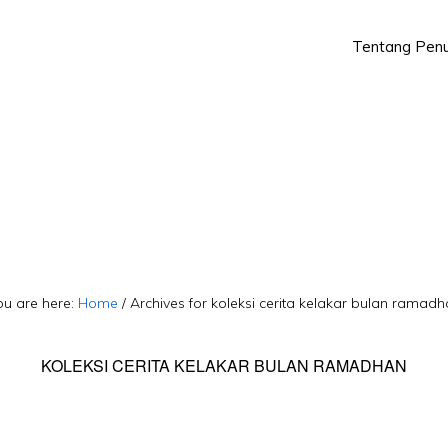
Tentang Penu
Skip
Skip
to
to
primary
main
navigation
content
ou are here:
Home
/
Archives for koleksi cerita kelakar bulan ramad
KOLEKSI CERITA KELAKAR BULAN RAMADHAN