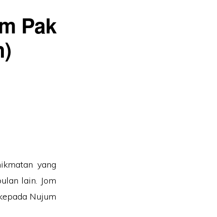
um Pak
n)
nikmatan yang
ulan lain. Jom
i kepada Nujum