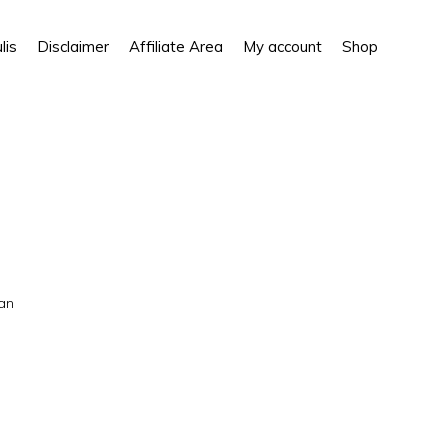
Show
lis
Disclaimer
Affiliate Area
My account
Shop
Search
han