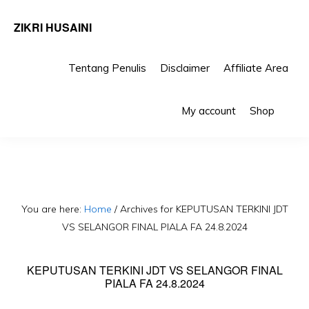
ZIKRI HUSAINI
Tentang Penulis
Disclaimer
Affiliate Area
Skip
Skip
Sho
to
to
My account
Shop
Sea
primary
main
navigation
content
You are here:
Home
/
Archives for KEPUTUSAN TERKINI JDT
VS SELANGOR FINAL PIALA FA 24.8.2024
KEPUTUSAN TERKINI JDT VS SELANGOR FINAL
PIALA FA 24.8.2024