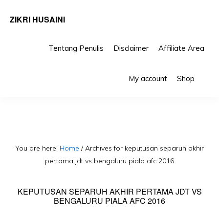
ZIKRI HUSAINI
Tentang Penulis
Disclaimer
Affiliate Area
Skip
Skip
Sho
to
to
My account
Shop
Sea
primary
main
navigation
content
You are here:
Home
/
Archives for keputusan separuh akhir
pertama jdt vs bengaluru piala afc 2016
KEPUTUSAN SEPARUH AKHIR PERTAMA JDT VS
BENGALURU PIALA AFC 2016