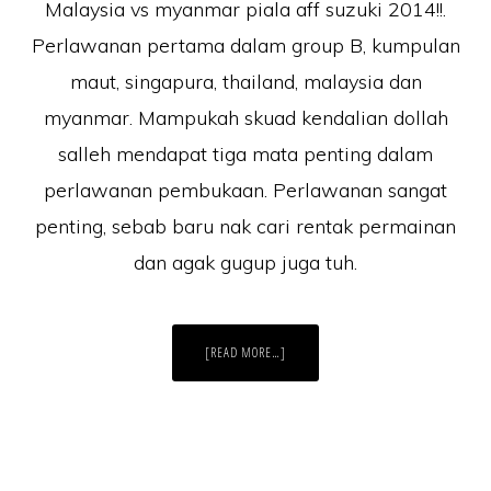
Malaysia vs myanmar piala aff suzuki 2014!!.
Perlawanan pertama dalam group B, kumpulan
maut, singapura, thailand, malaysia dan
myanmar. Mampukah skuad kendalian dollah
salleh mendapat tiga mata penting dalam
perlawanan pembukaan. Perlawanan sangat
penting, sebab baru nak cari rentak permainan
dan agak gugup juga tuh.
ABOUT
[READ MORE…]
KEPUTUSAN
TERKINI
MALAYSIA
VS
MYANMAR
PIALA
AFF
SUZUKI
23/11/2014