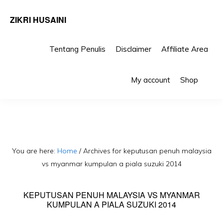
ZIKRI HUSAINI
Tentang Penulis
Disclaimer
Affiliate Area
Skip
Skip
Sho
to
to
My account
Shop
Sea
primary
main
navigation
content
You are here:
Home
/
Archives for keputusan penuh malaysia
vs myanmar kumpulan a piala suzuki 2014
KEPUTUSAN PENUH MALAYSIA VS MYANMAR
KUMPULAN A PIALA SUZUKI 2014