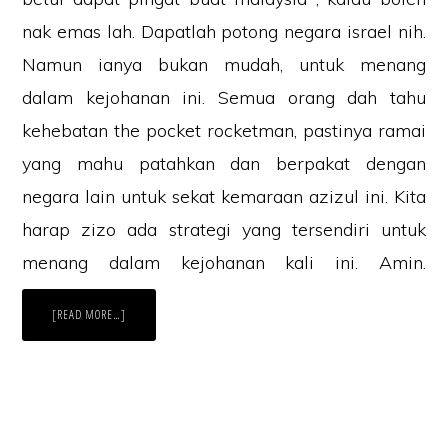
nak emas lah. Dapatlah potong negara israel nih.
Namun ianya bukan mudah, untuk menang
dalam kejohanan ini. Semua orang dah tahu
kehebatan the pocket rocketman, pastinya ramai
yang mahu patahkan dan berpakat dengan
negara lain untuk sekat kemaraan azizul ini. Kita
harap zizo ada strategi yang tersendiri untuk
menang dalam kejohanan kali ini. Amin.
ABOUT
[READ MORE…]
LIVE
STREAMING
BERBASIKAL
TREK
AZIZUL
HASNI
AWANG
4.8.2021