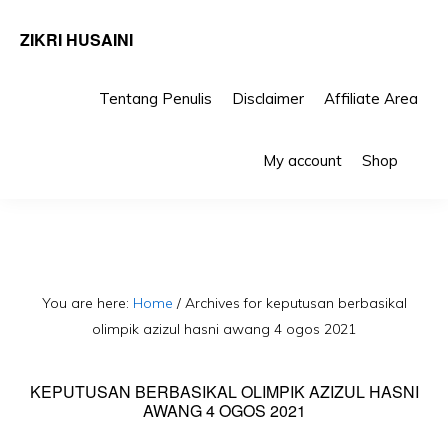
ZIKRI HUSAINI
Tentang Penulis
Disclaimer
Affiliate Area
Skip
Skip
Sho
to
to
My account
Shop
Sea
primary
main
navigation
content
You are here:
Home
/
Archives for keputusan berbasikal
olimpik azizul hasni awang 4 ogos 2021
KEPUTUSAN BERBASIKAL OLIMPIK AZIZUL HASNI
AWANG 4 OGOS 2021