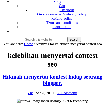
Shop
Cart
Checkout
Goods / services / delivery policy
Refund policy
Terms and conditions
Contact Us :
Show
Search
Search
this
Hide
You are here:
Home
/
Archives for kelebihan menyertai contest seo
website
Search
kelebihan menyertai contest
seo
Hikmah menyertai kontest hidup seorang
blogger.
Zik
·
Sep 4, 2010
·
30 Comments