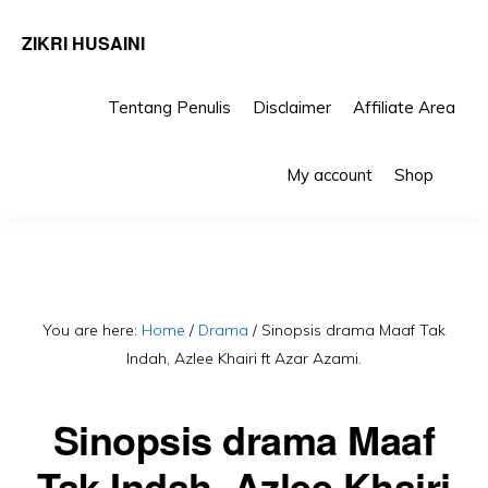
ZIKRI HUSAINI
Tentang Penulis
Disclaimer
Affiliate Area
Skip
Skip
Sho
to
to
My account
Shop
Sea
primary
main
navigation
content
You are here:
Home
/
Drama
/
Sinopsis drama Maaf Tak
Indah, Azlee Khairi ft Azar Azami.
Sinopsis drama Maaf
Tak Indah, Azlee Khairi