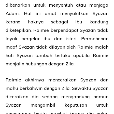
dibenarkan untuk menyentuh atau menjaga
Adam. Hal ini amat menyakitkan Syazan
kerana haknya sebagai ibu kandung
diketepikan. Raimie berpendapat Syazan tidak
layak bergelar ibu dan isteri. Permohonan
maaf Syazan tidak dilayan oleh Raimie malah
hati Syazan tambah terluka apabila Raimie
menjalin hubungan dengan Zila.
Raimie akhirnya menceraikan Syazan dan
mahu berkahwin dengan Zila. Sewaktu Syazan
Laman Website/ Blog ini didaftarkan dibawah syarikat ZIKRI TECHNO
diceraikan dia sedang mengandung namun
ENTERPRISE (JR0050749-T) beralamat di POS 157, KAMPUNG PARIT
NO2, JALAN YUSOF, 83610, MUAR, JOHOR.
Syazan mengambil keputusan untuk
menyimpan berita tersebut kerana dia yakin