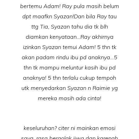
bertemu Adam! Ray pula masih belum
dpt maafkn Syazan!Dan bila Ray tau
ttg Tia, Syazan tahu dia tk blh
diamkan kenyataan…Ray akhirnya
izinkan Syazan temui Adam! 5 thn tk
akan padam rindu ibu pd anaknya…5
thn tk mampu meluntur kasih ibu pd
anaknya! 5 thn terlalu cukup tempoh
utk menyedarkan Syazan n Raimie yg
mereka masih ada cinta!
keseluruhan? citer ni mainkan emosi
saya, rasa bergolak jiwa dgn karenah