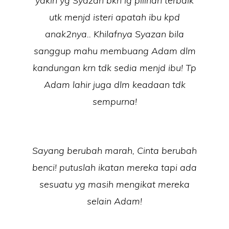
yakin yg Syazan bkn lg pilihan terbaik
utk menjd isteri apatah ibu kpd
anak2nya.. Khilafnya Syazan bila
sanggup mahu membuang Adam dlm
kandungan krn tdk sedia menjd ibu! Tp
Adam lahir juga dlm keadaan tdk
sempurna!
Sayang berubah marah, Cinta berubah
benci! putuslah ikatan mereka tapi ada
sesuatu yg masih mengikat mereka
selain Adam!