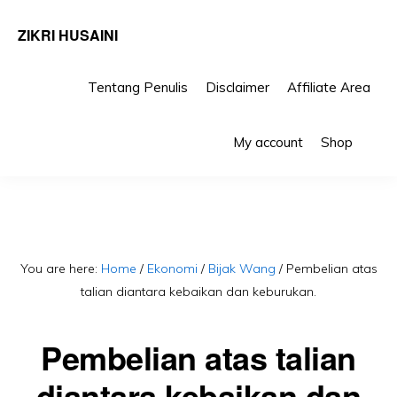
ZIKRI HUSAINI
Tentang Penulis
Disclaimer
Affiliate Area
Skip
Skip
Sho
to
to
My account
Shop
Sea
primary
main
navigation
content
You are here:
Home
/
Ekonomi
/
Bijak Wang
/
Pembelian atas
talian diantara kebaikan dan keburukan.
Pembelian atas talian
diantara kebaikan dan