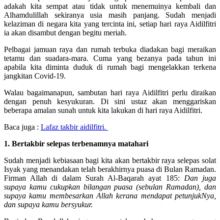
adakah kita sempat atau tidak untuk menemuinya kembali dan
Alhamdulillah sekiranya usia masih panjang. Sudah menjadi
kelaziman di negara kita yang tercinta ini, setiap hari raya Aidilfitri
ia akan disambut dengan begitu meriah.
Pelbagai jamuan raya dan rumah terbuka diadakan bagi meraikan
tetamu dan suadara-mara. Cuma yang bezanya pada tahun ini
apabila kita diminta duduk di rumah bagi mengelakkan terkena
jangkitan Covid-19.
Walau bagaimanapun, sambutan hari raya Aidilfitri perlu diraikan
dengan penuh kesyukuran. Di sini ustaz akan menggariskan
beberapa amalan sunah untuk kita lakukan di hari raya Aidilfitri.
Baca juga :
Lafaz takbir aidilfitri.
1. Bertakbir selepas terbenamnya matahari
Sudah menjadi kebiasaan bagi kita akan bertakbir raya selepas solat
Isyak yang menandakan telah berakhirnya puasa di Bulan Ramadan.
Firman Allah di dalam Surah Al-Baqarah ayat 185:
Dan juga
supaya kamu cukupkan bilangan puasa (sebulan Ramadan), dan
supaya kamu membesarkan Allah kerana mendapat petunjukNya,
dan supaya kamu bersyukur.