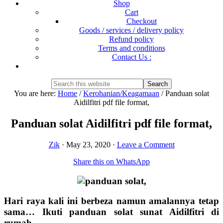
Shop
Cart
Checkout
Goods / services / delivery policy
Refund policy
Terms and conditions
Contact Us :
Show
Search
Search
this
Hide
You are here:
Home
/
Kerohanian/Keagamaan
/
Panduan solat
website
Search
Aidilfitri pdf file format,
Panduan solat Aidilfitri pdf file format,
Zik
·
May 23, 2020
·
Leave a Comment
Share this on WhatsApp
Hari raya kali ini berbeza namun amalannya tetap
sama… Ikuti panduan solat sunat Aidilfitri di
rumah.