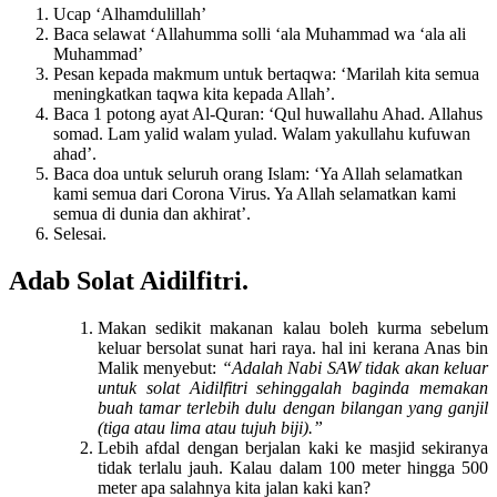
Ucap ‘Alhamdulillah’
Baca selawat ‘Allahumma solli ‘ala Muhammad wa ‘ala ali
Muhammad’
Pesan kepada makmum untuk bertaqwa: ‘Marilah kita semua
meningkatkan taqwa kita kepada Allah’.
Baca 1 potong ayat Al-Quran: ‘Qul huwallahu Ahad. Allahus
somad. Lam yalid walam yulad. Walam yakullahu kufuwan
ahad’.
Baca doa untuk seluruh orang Islam: ‘Ya Allah selamatkan
kami semua dari Corona Virus. Ya Allah selamatkan kami
semua di dunia dan akhirat’.
Selesai.
Adab
Solat Aidilfitri.
Makan sedikit makanan kalau boleh kurma sebelum
keluar bersolat sunat hari raya. hal ini kerana Anas bin
Malik menyebut:
“Adalah Nabi SAW tidak akan keluar
untuk solat Aidilfitri sehinggalah baginda memakan
buah tamar terlebih dulu dengan bilangan yang ganjil
(tiga atau lima atau tujuh biji).”
Lebih afdal dengan berjalan kaki ke masjid sekiranya
tidak terlalu jauh. Kalau dalam 100 meter hingga 500
meter apa salahnya kita jalan kaki kan?