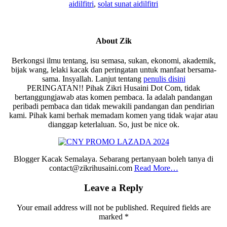
aidilfitri
,
solat sunat aidilfitri
About
Zik
Berkongsi ilmu tentang, isu semasa, sukan, ekonomi, akademik,
bijak wang, lelaki kacak dan peringatan untuk manfaat bersama-
sama. Insyallah. Lanjut tentang
penulis disini
PERINGATAN!! Pihak Zikri Husaini Dot Com, tidak
bertanggungjawab atas komen pembaca. Ia adalah pandangan
peribadi pembaca dan tidak mewakili pandangan dan pendirian
kami. Pihak kami berhak memadam komen yang tidak wajar atau
dianggap keterlaluan. So, just be nice ok.
Blogger Kacak Semalaya. Sebarang pertanyaan boleh tanya di
contact@zikrihusaini.com
Read More…
Reader
Leave a Reply
Interactions
Your email address will not be published.
Required fields are
marked
*