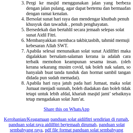
Pergi ke masjid menggunakan jalan yang berbeza
dengan jalan pulang, agar dapat bertemu dan bermaafan
dengan ramai kenalan.
Bersolat sunat hari raya dan mendengar khutbah penuh
khusyuk dan tawaduk , penuh penghayatan.
Bersedekah dan bertahlil secara jemaah selepas solat
sunat Aidil Fitri.
Membanyakkan membaca takbir,tasbih, tahmid memuji
kebesaran Allah SWT.
Apabila selesai menunaikan solat sunat Aidilfitri maka
digalakkan bersalam-salaman kerana ia adalah cara
terbaik memohon keampunan sesama insan. (oleh
kerana sekarang musim covid, tak boleh nak salam, so
hanyalah buat tanda tunduk dan hormat sambil tangan
didada pun sudah memadai).
Apabila hari raya jatuh pada hari Jumaat, maka solat
Jumaat menjadi sunnah, boleh diadakan dan boleh tidak
tetapi untuk lebih afdal, khariah masjid jami’ sebaiknya
tetap mengadakan solat Jum’at.
Share this on WhatsApp
Kerohanian/Keagamaan
panduan solat aidilfitri sendirian di rumah
,
panduan solat raya aidilfitri berjemaah dirumah
,
panduan solat
sembahyang raya
,
pdf file format panduan solat sembahyang