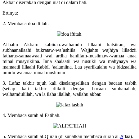
Akbar disertakan dengan niat di dalam hati.
Ertinya:
2. Membaca doa iftitah.
Allaahu Akbaru kabiiraa-walhamdu lillaahi katsiiran, wa
subhaanallaahi bukrataw-wa’ashiila. Wajjahtu wajhiya lilladzii
fatharas-samaawaati wal ardha haniifam-muslimaw-wamaa anaa
minal musyrikiina. Inna shalaatii wa nusukii wa mahyaaya wa
mamaatii lillaahi Rabbil ‘aalamiina. Laa syariikalahu wa bidzaalika
umirtu wa anaa minal muslimiin
3. Lafaz takbir tujuh kali diselangselikan dengan bacaan tasbih
(setiap kali takbir diikuti dengan bacaan subhanallah,
walhamdulillah, wa la ilaha illallah, wallahu akbar.
4. Membaca surah al-Fatihah.
5. Membaca surah al-Quran (di sunatkan membaca surah al-
A
’laa).