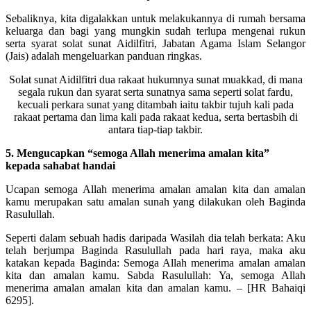
Sebaliknya, kita digalakkan untuk melakukannya di rumah bersama
keluarga dan bagi yang mungkin sudah terlupa mengenai rukun
serta syarat solat sunat Aidilfitri, Jabatan Agama Islam Selangor
(Jais) adalah mengeluarkan panduan ringkas.
Solat sunat Aidilfitri dua rakaat hukumnya sunat muakkad, di mana
segala rukun dan syarat serta sunatnya sama seperti solat fardu,
kecuali perkara sunat yang ditambah iaitu takbir tujuh kali pada
rakaat pertama dan lima kali pada rakaat kedua, serta bertasbih di
antara tiap-tiap takbir.
5. Mengucapkan “semoga Allah menerima amalan kita”
kepada sahabat handai
Ucapan semoga Allah menerima amalan amalan kita dan amalan
kamu merupakan satu amalan sunah yang dilakukan oleh Baginda
Rasulullah.
Seperti dalam sebuah hadis daripada Wasilah dia telah berkata: Aku
telah berjumpa Baginda Rasulullah pada hari raya, maka aku
katakan kepada Baginda: Semoga Allah menerima amalan amalan
kita dan amalan kamu. Sabda Rasulullah: Ya, semoga Allah
menerima amalan amalan kita dan amalan kamu. – [HR Bahaiqi
6295].