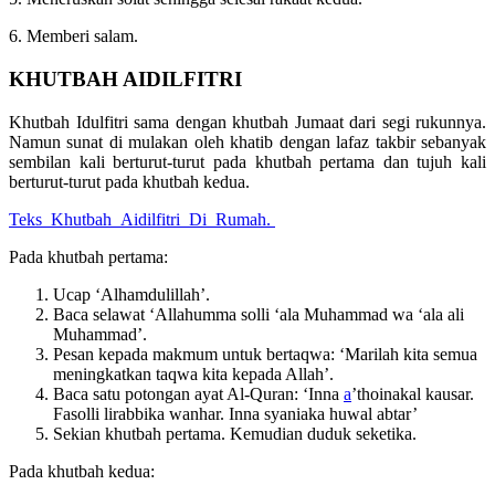
6. Memberi salam.
KHUTBAH AIDILFITRI
Khutbah Idulfitri sama dengan khutbah Jumaat dari segi rukunnya.
Namun sunat di mulakan oleh khatib dengan lafaz takbir sebanyak
sembilan kali berturut-turut pada khutbah pertama dan tujuh kali
berturut-turut pada khutbah kedua.
Teks_Khutbah_Aidilfitri_Di_Rumah.
Pada khutbah pertama:
Ucap ‘Alhamdulillah’.
Baca selawat ‘Allahumma solli ‘ala Muhammad wa ‘ala ali
Muhammad’.
Pesan kepada makmum untuk bertaqwa: ‘Marilah kita semua
meningkatkan taqwa kita kepada Allah’.
Baca satu potongan ayat Al-Quran: ‘Inna
a
’thoinakal kausar.
Fasolli lirabbika wanhar. Inna syaniaka huwal abtar’
Sekian khutbah pertama. Kemudian duduk seketika.
Pada khutbah kedua: