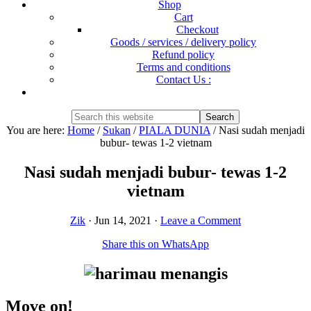
Shop
Cart
Checkout
Goods / services / delivery policy
Refund policy
Terms and conditions
Contact Us :
Show
Search
Search
this
Hide
You are here:
Home
/
Sukan
/
PIALA DUNIA
/
Nasi sudah menjadi
website
Search
bubur- tewas 1-2 vietnam
Nasi sudah menjadi bubur- tewas 1-2
vietnam
Zik
·
Jun 14, 2021
·
Leave a Comment
Share this on WhatsApp
Move on!