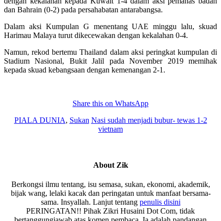
dengan kekalahan kepada Kuwait 1-4 dalam aksi pemanas badan
dan Bahrain (0-2) pada persahabatan antarabangsa.
Dalam aksi Kumpulan G menentang UAE minggu lalu, skuad
Harimau Malaya turut dikecewakan dengan kekalahan 0-4.
Namun, rekod bertemu Thailand dalam aksi peringkat kumpulan di
Stadium Nasional, Bukit Jalil pada November 2019 memihak
kepada skuad kebangsaan dengan kemenangan 2-1.
Share this on WhatsApp
PIALA DUNIA
,
Sukan
Nasi sudah menjadi bubur- tewas 1-2
vietnam
About
Zik
Berkongsi ilmu tentang, isu semasa, sukan, ekonomi, akademik,
bijak wang, lelaki kacak dan peringatan untuk manfaat bersama-
sama. Insyallah. Lanjut tentang
penulis disini
PERINGATAN!! Pihak Zikri Husaini Dot Com, tidak
bertanggungjawab atas komen pembaca. Ia adalah pandangan