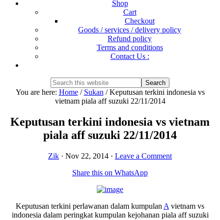
Shop
Cart
Checkout
Goods / services / delivery policy
Refund policy
Terms and conditions
Contact Us :
Show
Search
Search
this
Hide
You are here:
Home
/
Sukan
/
Keputusan terkini indonesia vs
website
Search
vietnam piala aff suzuki 22/11/2014
Keputusan terkini indonesia vs vietnam
piala aff suzuki 22/11/2014
Zik
·
Nov 22, 2014
·
Leave a Comment
Share this on WhatsApp
Keputusan terkini perlawanan dalam kumpulan
A
vietnam vs
indonesia dalam peringkat kumpulan kejohanan piala aff suzuki