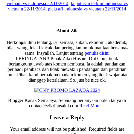
vietnam vs indonesia 22/11/2014
,
keputusan terkini indonesia vs
vietnam 22/11/2014
,
piala aff indonesia vs vietnam 22/11/2014
About
Zik
Berkongsi ilmu tentang, isu semasa, sukan, ekonomi, akademik,
bijak wang, lelaki kacak dan peringatan untuk manfaat bersama-
sama. Insyallah. Lanjut tentang
penulis disini
PERINGATAN!! Pihak Zikri Husaini Dot Com, tidak
bertanggungjawab atas komen pembaca. Ia adalah pandangan
peribadi pembaca dan tidak mewakili pandangan dan pendirian
kami. Pihak kami berhak memadam komen yang tidak wajar atau
dianggap keterlaluan. So, just be nice ok.
Blogger Kacak Semalaya. Sebarang pertanyaan boleh tanya di
contact@zikrihusaini.com
Read More…
Reader
Leave a Reply
Interactions
Your email address will not be published.
Required fields are