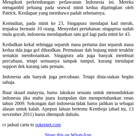
Mengikuti perkembangan perlawanan Indonesia ini. Mereka
mengambil peluang pada seawal minit kedua dijaringkan oleh
Patrick. Kesilapan yang membawa padah sebenarnya.
Kemudian, pada minit ke 23, Singapura mendapat kad merah,
terpaksa bermain 10 orang. Menyedari pertahanan singaprua sudah
mula goyah, indonesia mendapatkan satu gol lagi pada minit ke 43.
Kedudkan kekal sehingga separuh masa pertama dan separuh masa
kedua tida juga gol dihasilkan. Permainan dah hujung minit terakhir
semakin membosankan. Singapura ada juga banyak membuat
percubaan, tetapi semuanya tampak tumpul, kurang mendapat
support dek kurang satu pemain.
Indonesia ada banyak juga percubaan. Tetapi disia-siakan begitu
sahaja.
Buat skuad malaysia, harus lakukan sesuatu untuk menundukkan
indonesia jika mahu juara kumpulan dan mempertahankan emas
tahun 2009. Sokongan dari indonesia tidak harus jadikan ia sebagai
alasan untuk kalah. Apepun laluan bertemu Kemboja (ahad ini, 13
november 2011) harus ditempuh dahulu.
cr jadual carta to
sokernet.com
Share this on WhatsApp