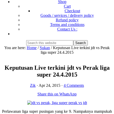
Shop
Cart
Checkout
Goods / services / delivery policy
Refund policy
Terms and conditions
Contact Us :
Show
Search
Search
this
Hide
You are here:
Home
/
Sukan
/
Keputusan Live terkini jdt vs Perak
website
Search
liga super 24.4.2015
Keputusan Live terkini jdt vs Perak liga
super 24.4.2015
Zik
·
Apr 24, 2015
·
4 Comments
Share this on WhatsApp
Perlawanan liga super pusingan yang ke 9. Nampaknya mampukah