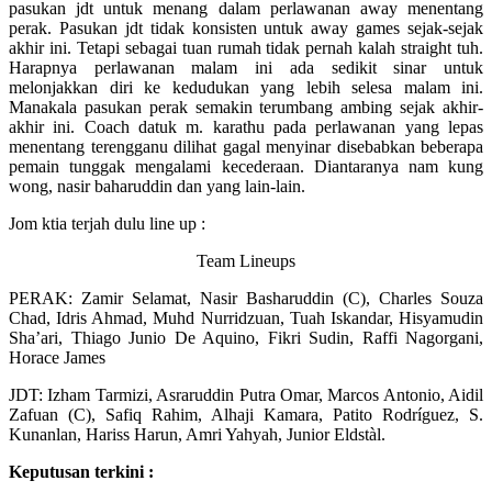
pasukan jdt untuk menang dalam perlawanan away menentang
perak. Pasukan jdt tidak konsisten untuk away games sejak-sejak
akhir ini. Tetapi sebagai tuan rumah tidak pernah kalah straight tuh.
Harapnya perlawanan malam ini ada sedikit sinar untuk
melonjakkan diri ke kedudukan yang lebih selesa malam ini.
Manakala pasukan perak semakin terumbang ambing sejak akhir-
akhir ini. Coach datuk m. karathu pada perlawanan yang lepas
menentang terengganu dilihat gagal menyinar disebabkan beberapa
pemain tunggak mengalami kecederaan. Diantaranya nam kung
wong, nasir baharuddin dan yang lain-lain.
Jom ktia terjah dulu line up :
Team Lineups
PERAK: Zamir Selamat, Nasir Basharuddin (C), Charles Souza
Chad, Idris Ahmad, Muhd Nurridzuan, Tuah Iskandar, Hisyamudin
Sha’ari, Thiago Junio De Aquino, Fikri Sudin, Raffi Nagorgani,
Horace James
JDT: Izham Tarmizi, Asraruddin Putra Omar, Marcos Antonio, Aidil
Zafuan (C), Safiq Rahim, Alhaji Kamara, Patito Rodríguez, S.
Kunanlan, Hariss Harun, Amri Yahyah, Junior Eldstàl.
Keputusan terkini :