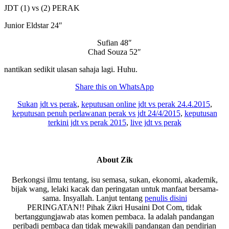
JDT (1) vs (2) PERAK
Junior Eldstar 24″
Sufian 48″
Chad Souza 52″
nantikan sedikit ulasan sahaja lagi. Huhu.
Share this on WhatsApp
Sukan
jdt vs perak
,
keputusan online jdt vs perak 24.4.2015
,
keputusan penuh perlawanan perak vs jdt 24/4/2015
,
keputusan
terkini jdt vs perak 2015
,
live jdt vs perak
About
Zik
Berkongsi ilmu tentang, isu semasa, sukan, ekonomi, akademik,
bijak wang, lelaki kacak dan peringatan untuk manfaat bersama-
sama. Insyallah. Lanjut tentang
penulis disini
PERINGATAN!! Pihak Zikri Husaini Dot Com, tidak
bertanggungjawab atas komen pembaca. Ia adalah pandangan
peribadi pembaca dan tidak mewakili pandangan dan pendirian